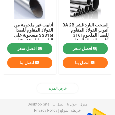
السحب البارد قشر BA 2B
أنابيب غير ملحومة من
أنبوب الفولاذ المقاوم
الفولاذ المقاوم للصدأ
للصدأ الملحوم 316l
SS316l مسحوبة على
أنابيب الفولاذ المقاوم
البارد بطول 12 مترًا
للصدأ
افضل سعر
افضل سعر
اتصل بنا
اتصل بنا
عرض المزيد
منزل
حول نا
اتصل بنا
Desktop Site
خريطة الموقع
Privacy Policy