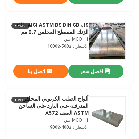
AISI ASTM BS DIN GB JIS طلاء
الزنك المسطح المجلفن 0.7 مم
MOQ：1 طن
الأسعار：$500-$1000
افضل سعر
اتصل بنا
مسكن
ألواح الصلب الكربوني المجلفن
المدرفلة على البارد على الساخن
ASTM الصف A572
منتجات
MOQ：1 طن
الأسعار：$400-$900
معلومات عنا