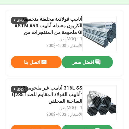
أنابيب فولاذية مجلفنة منخفضة
الكربون معتدلة أنابيب ASTM A53
Gi ملحومة من المتفجرات من
مخلفات الحرب
MOQ：1 طن
الأسعار：$450-$800
افضل سعر
اتصل بنا
316L SS أنابيب غير ملحومة 1/2
"أنابيب الفولاذ المقاوم للصدأ Q235
الساخنة المجلفن
MOQ：1 طن
الأسعار：$400-$900