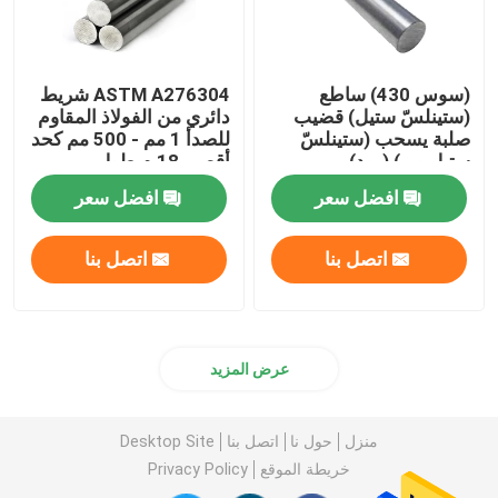
(سوس 430) ساطع
ASTM A276304 شريط
(ستينلسّ ستيل) قضيب
دائري من الفولاذ المقاوم
صلبة يسحب (ستينلسّ
للصدأ 1 مم - 500 مم كحد
ستيل وير) (رود)
أقصى 18 م طول
افضل سعر
افضل سعر
اتصل بنا
اتصل بنا
عرض المزيد
منزل
حول نا
اتصل بنا
Desktop Site
خريطة الموقع
Privacy Policy